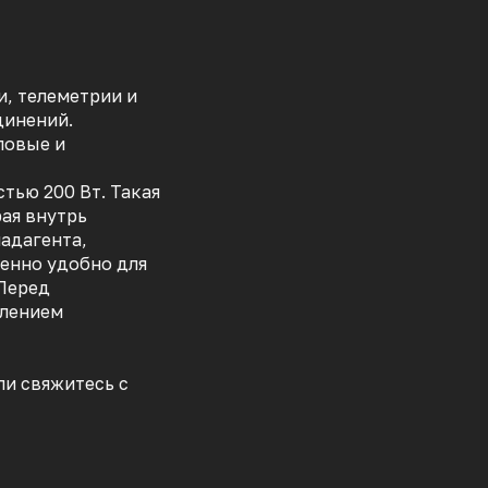
, телеметрии и
динений.
ловые и
ью 200 Вт. Такая
рая внутрь
адагента,
бенно удобно для
 Перед
елением
ли свяжитесь с