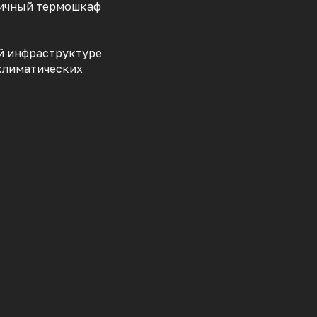
личный термошкаф
ой инфраструктуре
климатических