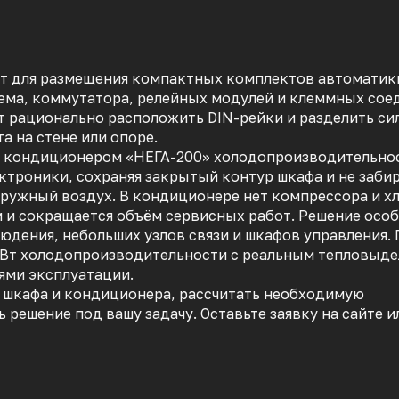
т для размещения компактных комплектов автоматики
дема, коммутатора, релейных модулей и клеммных сое
 рационально расположить DIN-рейки и разделить си
а на стене или опоре.
 кондиционером «НЕГА-200» холодопроизводительност
ектроники, сохраняя закрытый контур шкафа и не заби
ружный воздух. В кондиционере нет компрессора и хл
м и сокращается объём сервисных работ. Решение осо
юдения, небольших узлов связи и шкафов управления.
 Вт холодопроизводительности с реальным тепловыд
ями эксплуатации.
шкафа и кондиционера, рассчитать необходимую
решение под вашу задачу. Оставьте заявку на сайте и