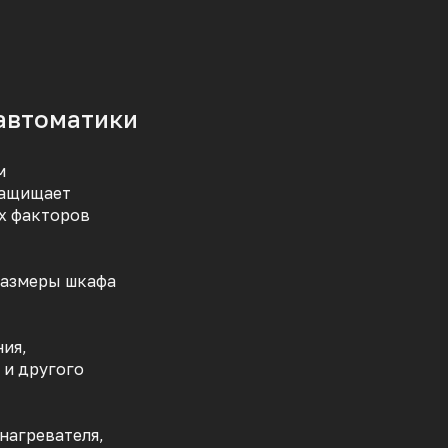
 автоматики
м
защищает
х факторов
размеры шкафа
ия,
 и другого
нагревателя,