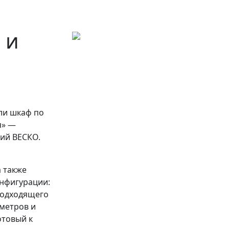
 и
ли шкаф по
ч» —
ий ВЕСКО.
 также
нфигурации:
подходящего
метров и
отовый к